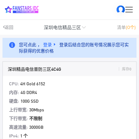
深圳电信精品三区
返回
清单
(0个)
您可点此 ，
登录
登录后结合您的账号情况展示您可实
际获得的优惠价格
深圳精品电信普防三区4C4G
库存0
CPU:
4H Gold 6152
内存:
4G DDR4
硬盘:
100G SSD
上行带宽:
30Mbps
下行带宽:
不限制
高速流量:
3000GB
IPv4:
1 个