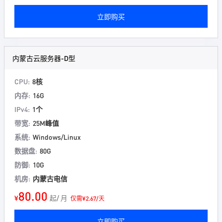
立即购买
内蒙古云服务器-D型
CPU:
8核
内存:
16G
IPv4:
1个
带宽:
25M峰值
系统:
Windows/Linux
数据盘:
80G
防御:
10G
机房:
内蒙古电信
80.00
¥
起/ 月
仅需¥2.67/天
立即购买