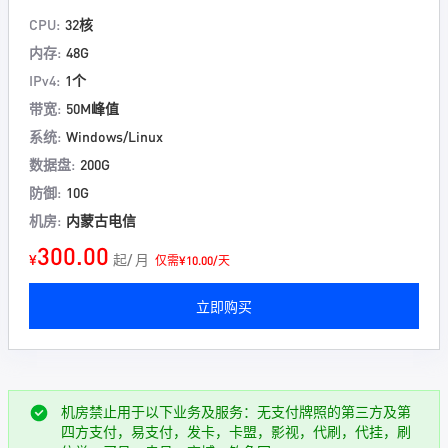
CPU:
32核
内存:
48G
IPv4:
1个
带宽:
50M峰值
系统:
Windows/Linux
数据盘:
200G
防御:
10G
机房:
内蒙古电信
300.00
¥
起/ 月
仅需¥10.00/天
立即购买
机房禁止用于以下业务及服务：无支付牌照的第三方及第
四方支付，易支付，发卡，卡盟，影视，代刷，代挂，刷