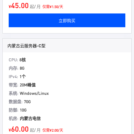
45.00
¥
起/ 月
仅需¥1.50/天
立即购买
内蒙古云服务器-C型
CPU:
8核
内存:
8G
IPv4:
1个
带宽:
20M峰值
系统:
Windows/Linux
数据盘:
70G
防御:
10G
机房:
内蒙古电信
60.00
¥
起/ 月
仅需¥2.00/天