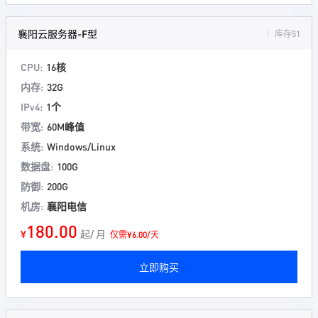
襄阳云服务器-F型
库存51
CPU:
16核
内存:
32G
IPv4:
1个
带宽:
60M峰值
系统:
Windows/Linux
数据盘:
100G
防御:
200G
机房:
襄阳电信
180.00
¥
起/ 月
仅需¥6.00/天
立即购买