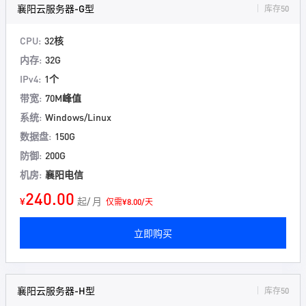
襄阳云服务器-G型
库存50
CPU:
32核
内存:
32G
IPv4:
1个
带宽:
70M峰值
系统:
Windows/Linux
数据盘:
150G
防御:
200G
机房:
襄阳电信
240.00
¥
起/ 月
仅需¥8.00/天
立即购买
襄阳云服务器-H型
库存50