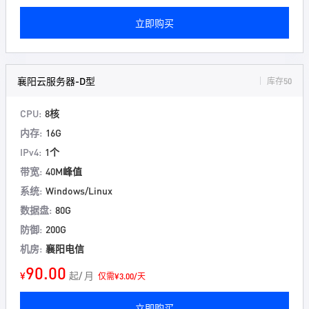
立即购买
襄阳云服务器-D型
库存50
CPU:
8核
内存:
16G
IPv4:
1个
带宽:
40M峰值
系统:
Windows/Linux
数据盘:
80G
防御:
200G
机房:
襄阳电信
90.00
¥
起/ 月
仅需¥3.00/天
立即购买