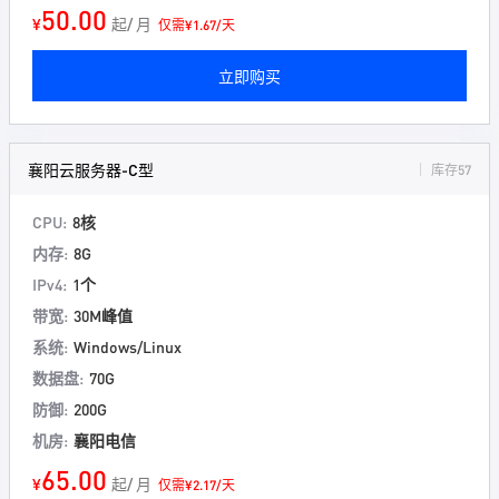
50.00
¥
起/ 月
仅需¥1.67/天
立即购买
襄阳云服务器-C型
库存57
CPU:
8核
内存:
8G
IPv4:
1个
带宽:
30M峰值
系统:
Windows/Linux
数据盘:
70G
防御:
200G
机房:
襄阳电信
65.00
¥
起/ 月
仅需¥2.17/天