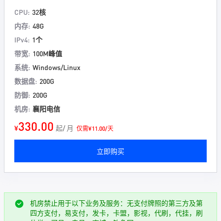
CPU:
32核
内存:
48G
IPv4:
1个
带宽:
100M峰值
系统:
Windows/Linux
数据盘:
200G
防御:
200G
机房:
襄阳电信
330.00
¥
起/ 月
仅需¥11.00/天
立即购买
机房禁止用于以下业务及服务：无支付牌照的第三方及第
四方支付，易支付，发卡，卡盟，影视，代刷，代挂，刷