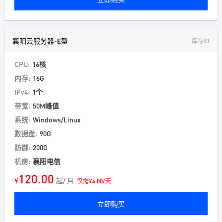
襄阳云服务器-E型
库存51
CPU:
16核
内存:
16G
IPv4:
1个
带宽:
50M峰值
系统:
Windows/Linux
数据盘:
90G
防御:
200G
机房:
襄阳电信
120.00
¥
起/ 月
仅需¥4.00/天
立即购买