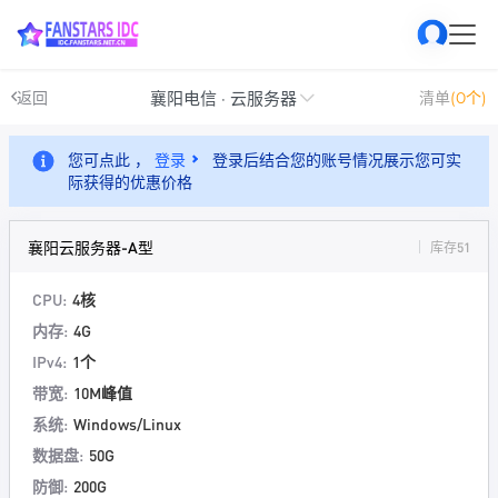
襄阳电信 · 云服务器
返回
清单
(0个)
您可点此 ，
登录
登录后结合您的账号情况展示您可实
际获得的优惠价格
襄阳云服务器-A型
库存51
CPU:
4核
内存:
4G
IPv4:
1个
带宽:
10M峰值
系统:
Windows/Linux
数据盘:
50G
防御:
200G