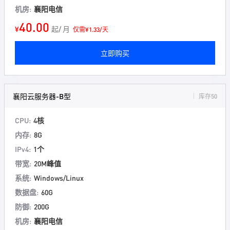
机房:
襄阳电信
40.00
¥
起/ 月
仅需¥1.33/天
立即购买
襄阳云服务器-B型
库存50
CPU:
4核
内存:
8G
IPv4:
1个
带宽:
20M峰值
系统:
Windows/Linux
数据盘:
60G
防御:
200G
机房:
襄阳电信