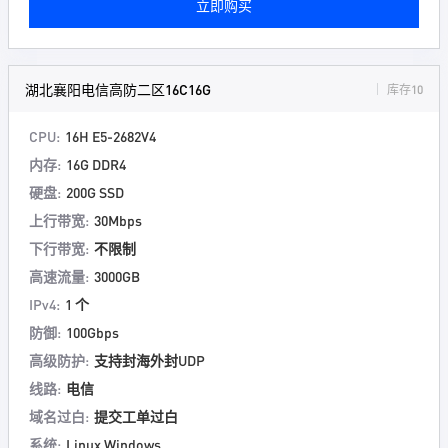
立即购买
湖北襄阳电信高防二区16C16G
库存10
CPU:
16H E5-2682V4
内存:
16G DDR4
硬盘:
200G SSD
上行带宽:
30Mbps
下行带宽:
不限制
高速流量:
3000GB
IPv4:
1 个
防御:
100Gbps
高级防护:
支持封海外封UDP
线路:
电信
域名过白:
提交工单过白
系统:
Linux Windows