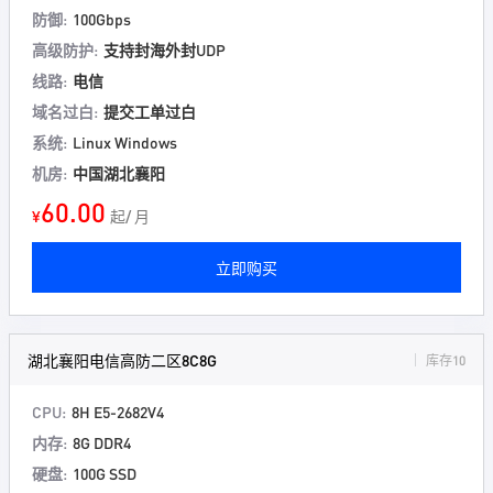
防御:
100Gbps
高级防护:
支持封海外封UDP
线路:
电信
域名过白:
提交工单过白
系统:
Linux Windows
机房:
中国湖北襄阳
60.00
¥
起/ 月
立即购买
湖北襄阳电信高防二区8C8G
库存10
CPU:
8H E5-2682V4
内存:
8G DDR4
硬盘:
100G SSD