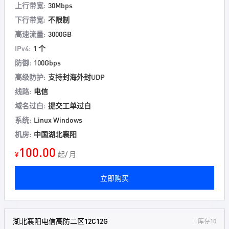
上行带宽:
30Mbps
下行带宽:
不限制
高速流量:
3000GB
IPv4:
1 个
防御:
100Gbps
高级防护:
支持封海外封UDP
线路:
电信
域名过白:
提交工单过白
系统:
Linux Windows
机房:
中国湖北襄阳
100.00
¥
起/ 月
立即购买
湖北襄阳电信高防二区12C12G
库存10