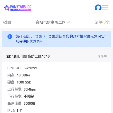
襄阳电信高防二区
返回
清单
(0个)
您可点此 ，
登录
登录后结合您的账号情况展示您可实
际获得的优惠价格
湖北襄阳电信高防二区4C4G
库存10
CPU:
4H E5-2682V4
内存:
4G DDR4
硬盘:
100G SSD
上行带宽:
30Mbps
下行带宽:
不限制
高速流量:
3000GB
IPv4:
1 个